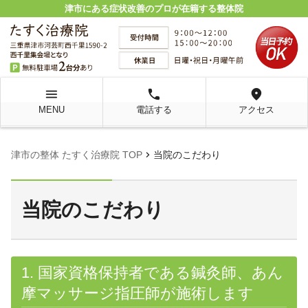
津市にある症状改善のプロが在籍する整体院
menu
local_phone
location_on
MENU
電話する
アクセス
chevron_right
津市の整体 たすく治療院 TOP
当院のこだわり
当院のこだわり
1. 国家資格保持者である鍼灸師、あん
摩マッサージ指圧師が施術します