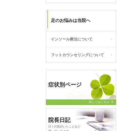
足のお悩みは当院へ
インソール療法について
フットカウンセリングについて
症状別ページ
arrow_forward
詳しくはこちら
院長日記
日々の気付いたことなど