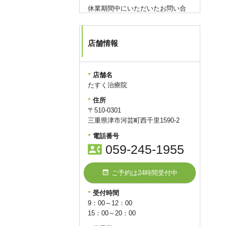
休業期間中にいただいたお問い合
わせにつきましては、営業再開後
に順次対応させていただきます。
ご不便をおかけいたしますが、何
店舗情報
卒ご理解のほどよろしくお願い申
し上げます。
店舗名
たすく治療院
たすく治療院
住所
〒510-0301
query_builder
2026年7月07日
三重県津市河芸町西千里1590-2
電話番号
【7月初回限定キャンペーン】
contact_phone
059-245-1955
枠数に到達したため、終了いたし
ました。
event_available
ご予約は24時間受付中
query_builder
2026年6月13日
受付時間
9：00～12：00
【6月初回限定キャンペーン】
15：00～20：00
定員に到達したため終了いたしま