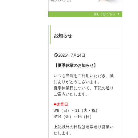
綴っていきます
arrow_forward
詳しくはこちら
お知らせ
query_builder
2026年7月14日
【夏季休業のお知らせ】
いつも当院をご利用いただき、誠
にありがとうございます。
夏季休業日について、下記の通り
ご案内いたします。
■休業日
8/9（日）～11（火・祝）
8/14（金）～16（日）
上記以外の日程は通常通り営業い
たします。