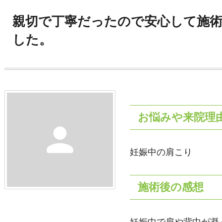
親切で丁寧だったので安心して施
した。
お悩みや来院理
person
妊娠中の肩こり
施術後の感想