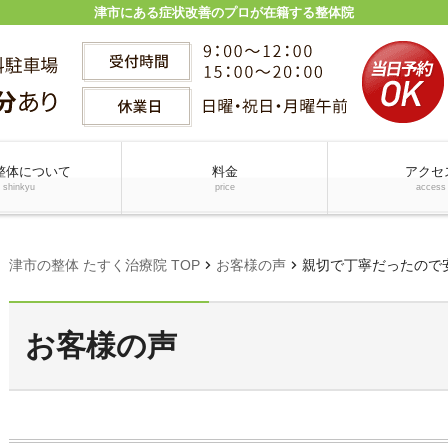
津市にある症状改善のプロが在籍する整体院
整体について
料金
アクセ
shinkyu
price
access
chevron_right
chevron_right
津市の整体 たすく治療院 TOP
お客様の声
親切で丁寧だったので
お客様の声