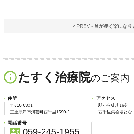
< PREV -
首が凄く楽になり
info_outline
たすく治療院
住所
アクセス
〒510-0301
駅から徒歩16分
三重県津市河芸町西千里1590-2
西千里集会場とな
電話番号
contact_phone
059-245-1955