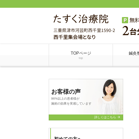
TOPページ
鍼灸
top
お客様の声
96%以上の患者様が
施術の効果を実感しています
arrow_forward
詳しくはこちら