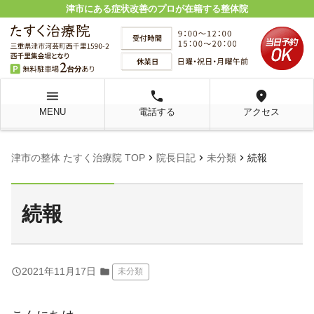
津市にある症状改善のプロが在籍する整体院
menu
local_phone
location_on
MENU
電話する
アクセス
chevron_right
chevron_right
chevron_right
津市の整体 たすく治療院 TOP
院長日記
未分類
続報
続報
query_builder
2021年11月17日
folder
未分類